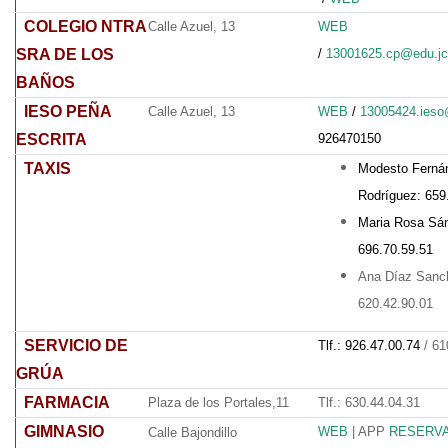
COLEGIO NTRA
Calle Azuel, 13
WEB
SRA DE LOS
/
13001625.cp@edu.j
BAÑOS
IESO PEÑA
Calle Azuel, 13
WEB
/
13005424.ieso
ESCRITA
926470150
TAXIS
Modesto Ferná
Rodríguez:
659
Maria Rosa Sá
696.70.59.51
Ana Díaz Sanc
620.42.90.01
SERVICIO DE
Tlf.: 926.47.00.74
/ 61
GRÚA
FARMACIA
Plaza de los Portales,11
Tlf.: 630.44.04.31
GIMNASIO
WEB
| APP
RESERVA
Calle Bajondillo