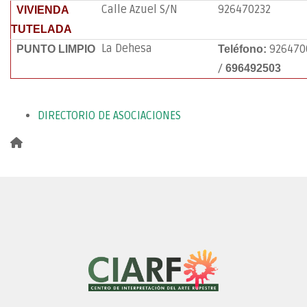
Calle Azuel S/N
926470232
VIVIENDA
TUTELADA
La Dehesa
926470
PUNTO LIMPIO
Teléfono:
/
696492503
DIRECTORIO DE ASOCIACIONES