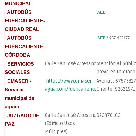
MUNICIPAL
AUTOBÚS
WEB
FUENCALIENTE-
CIUDAD REAL
AUTOBÚS
WEB
/ 957 422177
FUENCALIENTE-
CÓRDOBA
Calle San José Artesano
Atención al públic
SERVICIOS
preva en teléfono
SOCIALES
https://www.emaser-
Averías: 67675327
EMASER -
agua.com/fuencaliente
Cliente: 926215713
Servicio
municipal de
aguas
Calle San José Artesano
926470166
JUZGADO DE
(Edificio Usos
PAZ
Múltiples)