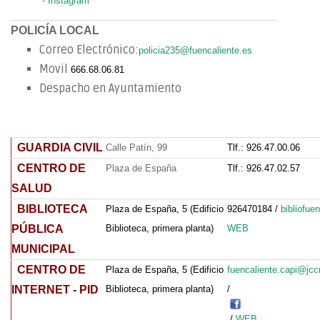
-
Instagram
POLICÍA LOCAL
Correo Electrónico:
policia235@fuencaliente.es
Movil
666.68.06.81
Despacho en Ayuntamiento
GUARDIA CIVIL
Calle Patín, 99
Tlf.: 926.47.00.06
CENTRO DE
Plaza de España
Tlf.: 926.47.02.57
SALUD
BIBLIOTECA
Plaza de España, 5 (Edificio
926470184 /
bibliofu
PÚBLICA
Biblioteca, primera planta)
WEB
MUNICIPAL
CENTRO DE
Plaza de España, 5 (Edificio
fuencaliente.capi@jc
INTERNET - PID
Biblioteca, primera planta)
/
/
WEB