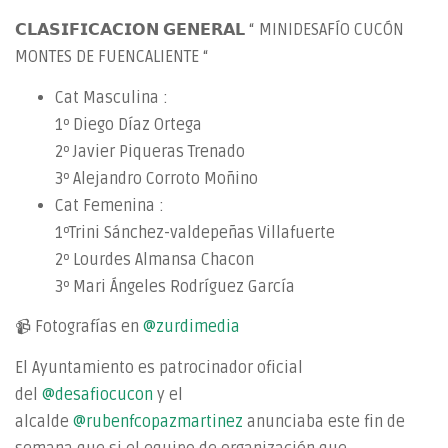
𝗖𝗟𝗔𝗦𝗜𝗙𝗜𝗖𝗔𝗖𝗜𝗢𝗡 𝗚𝗘𝗡𝗘𝗥𝗔𝗟 “ MINIDESAFÍO CUCÓN
MONTES DE FUENCALIENTE “
Cat Masculina :
1º Diego Díaz Ortega
2º Javier Piqueras Trenado
3º Alejandro Corroto Moñino
Cat Femenina :
1ºTrini Sánchez-valdepeñas Villafuerte
2º Lourdes Almansa Chacon
3º Mari Ángeles Rodríguez García
📹 Fotografías en
@zurdimedia
El Ayuntamiento es patrocinador oficial
del
@desafiocucon
y el
alcalde
@rubenfcopazmartinez
anunciaba este fin de