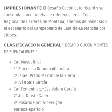
𝗜𝗠𝗣𝗥𝗘𝗦𝗜𝗢𝗡𝗔𝗡𝗧𝗘 El Desafío Cucón bate récord y se
consolida como prueba de referencia en la Copa
Regional de Carreras de Montaña, además de haber sido
el escenario del Campeonato de Castilla-La Mancha por
clubes.
𝗖𝗟𝗔𝗦𝗜𝗙𝗜𝗖𝗔𝗖𝗜𝗢𝗡 𝗚𝗘𝗡𝗘𝗥𝗔𝗟 “ DESAFÍO CUCÓN MONTES
DE FUENCALIENTE “
Cat Masculina:
1º Francisco Romero Alhambra
2º Israel Prado Martín De la Sierra
3º Iván Saiz García
Cat Femenina:1º Eva Valera García
2º Ana Tauste Galera
3º Rosario García-cervigón
Mateos-aparicio