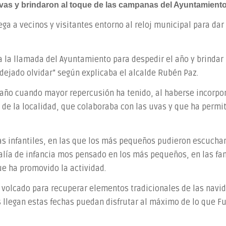
vas y brindaron al toque de las campanas del Ayuntamient
ega a vecinos y visitantes entorno al reloj municipal para da
a la llamada del Ayuntamiento para despedir el año y brindar
 dejado olvidar” según explicaba el alcalde Rubén Paz.
e año cuando mayor repercusión ha tenido, al haberse incorpo
, de la localidad, que colaboraba con las uvas y que ha permi
s infantiles, en las que los más pequeños pudieron escucha
ejalía de infancia mos pensado en los más pequeños, en las f
ue ha promovido la actividad.
ha volcado para recuperar elementos tradicionales de las nav
 llegan estas fechas puedan disfrutar al máximo de lo que Fue