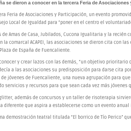
a se dieron a conocer en la tercera Feria de Asociaciones 
era Feria de Asociaciones y Participación, un evento promovid
nsejo Local de Igualdad para “poner en el centro el voluntaria
s de Amas de Casa, Jubilados, Cucona Igualitaria y la recién c
n la comarcal ACAPEI, las asociaciones se dieron cita con la
a Plaza de España de Fuencaliente.
onocer y crear lazos con las demás, “un objetivo prioritario 
decía a las asociaciones su predisposición para darse cita po
ón de jóvenes de Fuencaliente, una nueva agrupación para qu
o servicios y recursos para que sean cada vez más jóvenes q
litter, además de concursos y un taller de risoterapia sirvie
a diferente que aspira a establecerse como un evento anual i
una demostración teatral titulada “El borrico de Tío Perico” q