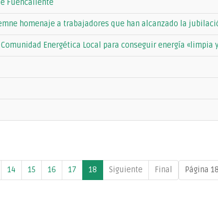
 de Fuencaliente
lemne homenaje a trabajadores que han alcanzado la jubilaci
 Comunidad Energética Local para conseguir energía «limpia 
14
15
16
17
18
Siguiente
Final
Página 18