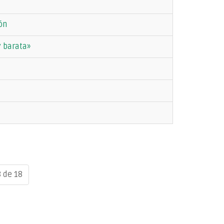
ón
y barata»
 de 18