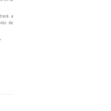
trará a
ento de
y