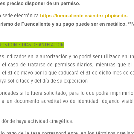
es preciso disponer de un permiso.
a sede electrónica
https://fuencaliente.es/index.php/sede-
rismo de Fuencaliente y su pago puede ser en metálico. **
N
NOS CON 3 DIAS DE ANTELACION
as indicados en la autorización y no podrá ser utilizado en u
n el caso de tratarse de permisos diarios, mientras que el
a el 31 de mayo por lo que caducará el 31 de dicho mes de c
 solicitado y del día de su expedición.
ridades si le fuera solicitado, para lo que podrá imprimirl
o a un documento acreditativo de identidad, dejando visibl
 dónde haya actividad cinegética.
io pago de la tasa correspondiente, en los términos previst