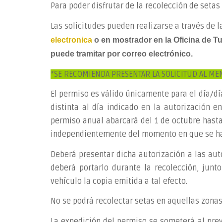
Para poder disfrutar de la recolección de setas
Las solicitudes pueden realizarse a través de l
electronica
o en mostrador en la Oficina de Tu
puede tramitar por correo electrónico.
*SE RECOMIENDA PRESENTAR LA SOLICITUD AL ME
El permiso es válido únicamente para el día/dí
distinta al día indicado en la autorización e
permiso anual abarcará del 1 de octubre hast
independientemente del momento en que se haya
Deberá presentar dicha autorización a las auto
deberá portarlo durante la recolección, junt
vehículo la copia emitida a tal efecto.
No se podrá recolectar setas en aquellas zonas
La expedición del permiso se someterá al prev