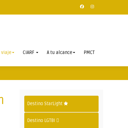
 viaje
CIARF
A tu alcance
PMCT
n
Destino StarLight
Destino LGTBI