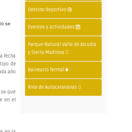
Destino deportivo
o se
Eventos y actividades
Parque Natural Valle de Alcudia
y Sierra Madrona
na fecha
 tipo de
Balneario Termal
ada año
Área de Autocaravanas
o ya que
e en el
os en la