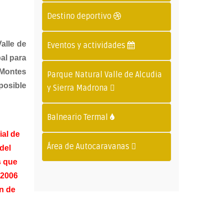
Destino deportivo
alle de
Eventos y actividades
al para
 Montes
Parque Natural Valle de Alcudia
posible
y Sierra Madrona
Balneario Termal
ial de
Área de Autocaravanas
del
s que
-2006
n de