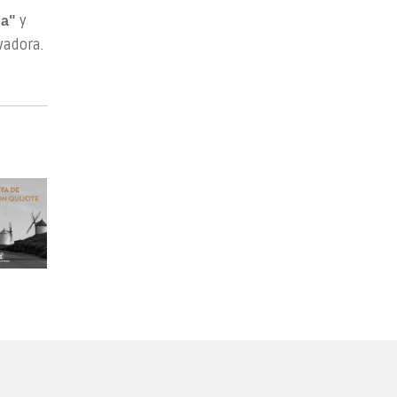
y
na"
vadora.