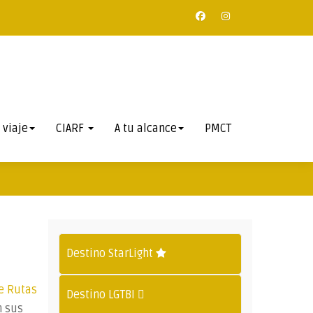
 viaje
CIARF
A tu alcance
PMCT
Destino StarLight
e Rutas
Destino LGTBI
n sus