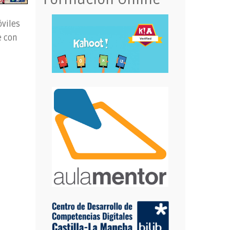
óviles
e con