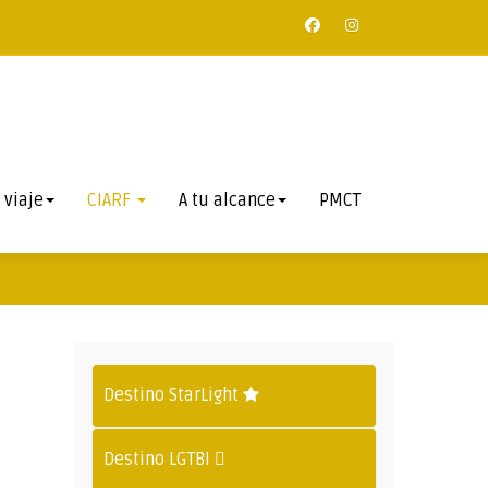
 viaje
CIARF
A tu alcance
PMCT
Destino StarLight
Destino LGTBI