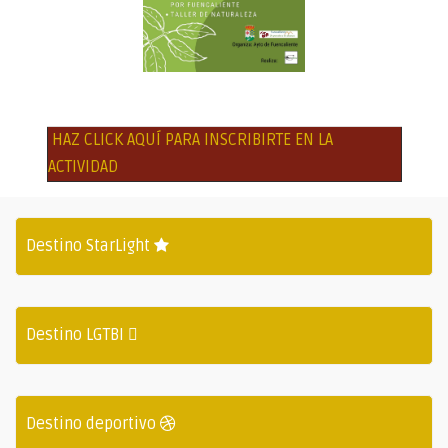
HAZ CLICK AQUÍ PARA INSCRIBIRTE EN LA
ACTIVIDAD
Destino StarLight
Destino LGTBI
Destino deportivo