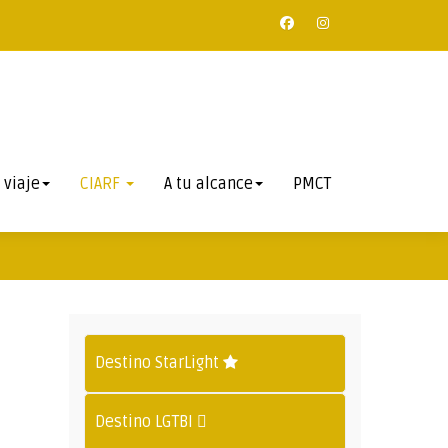
 viaje
CIARF
A tu alcance
PMCT
Destino StarLight
Destino LGTBI