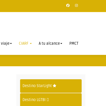
 viaje
CIARF
A tu alcance
PMCT
Destino StarLight
Destino LGTBI