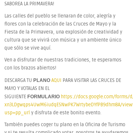
SABOREA LA PRIMAVERA!
Las calles del pueblo se llenaran de color, alegría y
flores con la celebración de las Cruces de Mayo y la
Fiesta de la Primavera, una explosión de creatividad y
cultura que se vivirá con música y un ambiente único
que sólo se vive aquí.
Ven a disfrutar de nuestras tradiciones, te esperamos
con los brazos abiertos!
DESCARGA TU
AQUI
PARA VISITAR LAS CRUCES DE
PLANO
MAYO Y VOTALAS EN EL
SIGUIENTE
https://docs.google.com/forms/d
FORMULARIO
xn3LDgwqps4UwM6iudqESNwPK7WrtybeDYfPB9dhm8A/view
usp=pp_url
y disfruta de este bonito evento.
También puedes coger tu plano en la Oficina de Turismo
y si te resulta complicado votar, nosotros te ayudaremos