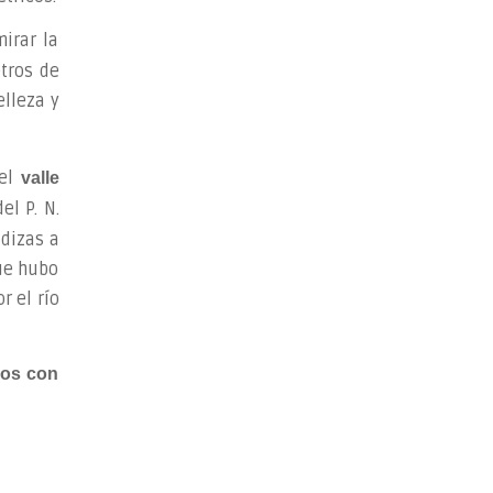
irar la
tros de
elleza y
 el
valle
el P. N.
dizas a
que hubo
r el río
llos con