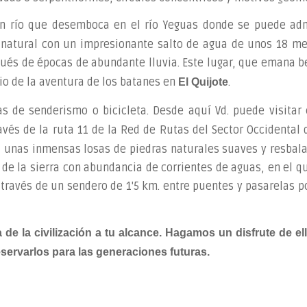
 un río que desemboca en el río Yeguas donde se puede adm
e natural con un impresionante salto de agua de unos 18 me
ués de épocas de abundante lluvia. Este lugar, que emana b
io de la aventura de los batanes en
.
El Quijote
as de senderismo o bicicleta. Desde aquí Vd. puede visitar
avés de la ruta 11 de la Red de Rutas del Sector Occidental d
, unas inmensas losas de piedras naturales suaves y resbala
jo de la sierra con abundancia de corrientes de aguas, en el 
través de un sendero de 1'5 km. entre puentes y pasarelas po
 de la civilización a tu alcance. Hagamos un disfrute de e
ervarlos para las generaciones futuras.