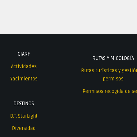
CIARF
RUTAS Y MICOLOGÍA
Actividades
Rutas turísticas y gestió
Yacimientos
permisos
Permisos recogida de se
DESTINOS
D.T. StarLight
Diversidad