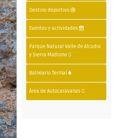
Destino deportivo
Eventos y actividades
Parque Natural Valle de Alcudia
y Sierra Madrona
Balneario Termal
Área de Autocaravanas