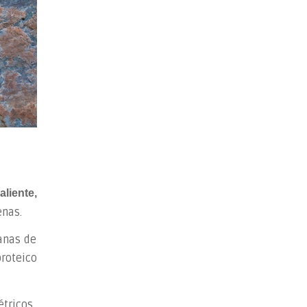
liente,
enas.
lanas de
proteico
tricos.