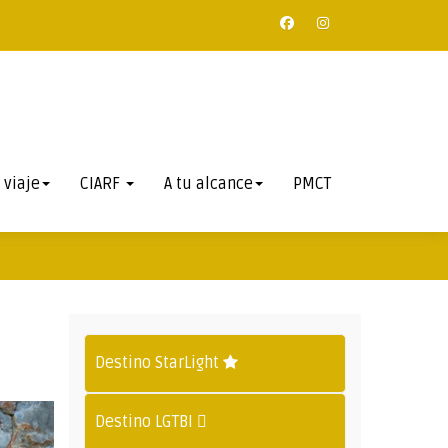
 viaje
CIARF
A tu alcance
PMCT
Destino StarLight
Destino LGTBI