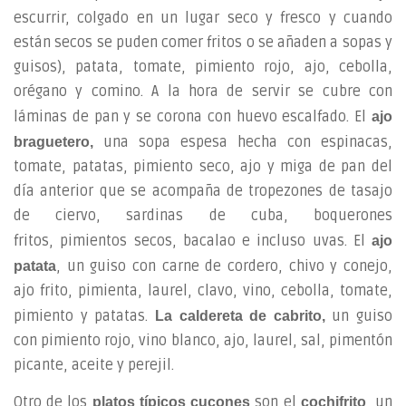
escurrir, colgado en un lugar seco y fresco y cuando
están secos se puden comer fritos o se añaden a sopas y
guisos), patata, tomate, pimiento rojo, ajo, cebolla,
orégano y comino. A la hora de servir se cubre con
láminas de pan y se corona con huevo escalfado. El
ajo
una sopa espesa hecha con espinacas,
braguetero,
tomate, patatas, pimiento seco, ajo y miga de pan del
día anterior que se acompaña de tropezones de tasajo
de ciervo, sardinas de cuba, boquerones
fritos, pimientos secos, bacalao e incluso uvas. El
ajo
, un guiso con carne de cordero, chivo y conejo,
patata
ajo frito, pimienta, laurel, clavo, vino, cebolla, tomate,
pimiento y patatas.
un guiso
La caldereta de cabrito,
con pimiento rojo, vino blanco, ajo, laurel, sal, pimentón
picante, aceite y perejil.
Otro de los
son el
, un
platos típicos cucones
cochifrito