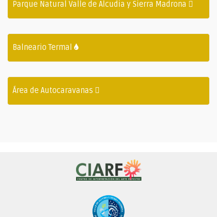
Parque Natural Valle de Alcudia y Sierra Madrona
Balneario Termal
Área de Autocaravanas