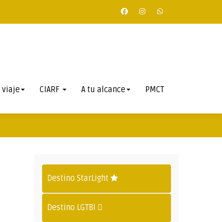
 viaje
CIARF
A tu alcance
PMCT
Destino StarLight
Destino LGTBI