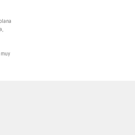
Solana
a,
e muy