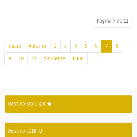
Página 7 de 11
Inicio
Anterior
2
3
4
5
6
7
8
9
10
11
Siguiente
Final
Destino StarLight
Destino LGTBI